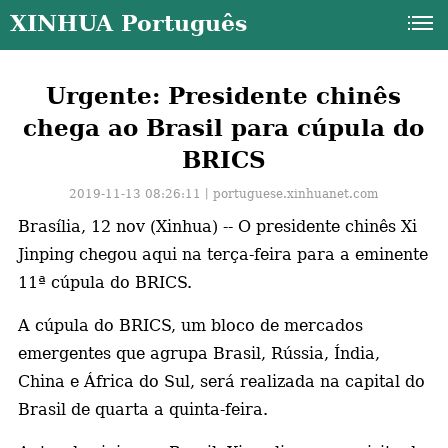
XINHUA Português
Urgente: Presidente chinês
chega ao Brasil para cúpula do
BRICS
2019-11-13 08:26:11丨
portuguese.xinhuanet.com
Brasília, 12 nov (Xinhua) -- O presidente chinês Xi
Jinping chegou aqui na terça-feira para a eminente
11ª cúpula do BRICS.
A cúpula do BRICS, um bloco de mercados
emergentes que agrupa Brasil, Rússia, Índia,
China e África do Sul, será realizada na capital do
a
Brasil de quarta a quinta-feira.