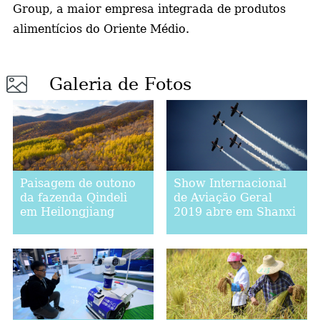
Group, a maior empresa integrada de produtos
alimentícios do Oriente Médio.
Galeria de Fotos
Paisagem de outono
Show Internacional
da fazenda Qindeli
de Aviação Geral
em Heilongjiang
2019 abre em Shanxi