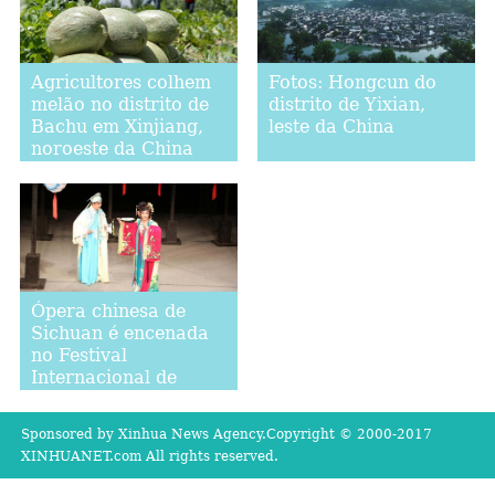
Agricultores colhem
Fotos: Hongcun do
melão no distrito de
distrito de Yixian,
Bachu em Xinjiang,
leste da China
noroeste da China
Ópera chinesa de
Sichuan é encenada
no Festival
Internacional de
Teatro de Sibiu,
Romênia
Sponsored by Xinhua News Agency.Copyright © 2000-2017
XINHUANET.com All rights reserved.