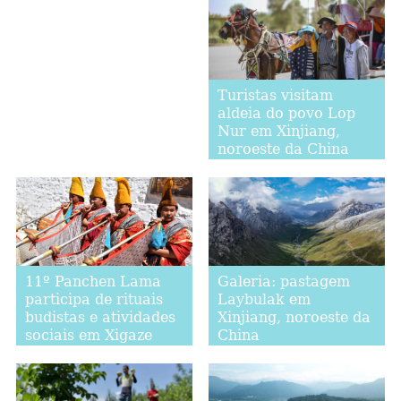
Turistas visitam
aldeia do povo Lop
Nur em Xinjiang,
noroeste da China
11º Panchen Lama
Galeria: pastagem
participa de rituais
Laybulak em
budistas e atividades
Xinjiang, noroeste da
sociais em Xigaze
China