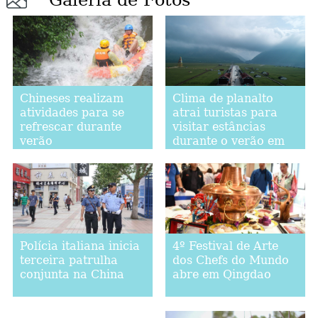
Galeria de Fotos
Chineses realizam
Clima de planalto
atividades para se
atrai turistas para
refrescar durante
visitar estâncias
verão
durante o verão em
Qinghai
4º Festival de Arte
Polícia italiana inicia
dos Chefs do Mundo
terceira patrulha
abre em Qingdao
conjunta na China