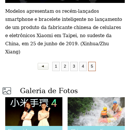
Modelos apresentam os recém-lançados
a
smartphone e bracelete inteligente no lançamento
de um produto da fabricante chinesa de celulares
e eletrônicos Xiaomi em Taipei, no sudeste da
China, em 25 de junho de 2019. (Xinhua/Zhu
Xiang)
1
2
3
4
5
Galeria de Fotos