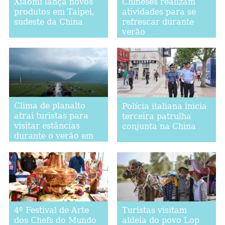
Xiaomi lança novos
Chineses realizam
produtos em Taipei,
atividades para se
sudeste da China
refrescar durante
verão
Clima de planalto
Polícia italiana inicia
atrai turistas para
terceira patrulha
visitar estâncias
conjunta na China
durante o verão em
Qinghai
4º Festival de Arte
Turistas visitam
dos Chefs do Mundo
aldeia do povo Lop