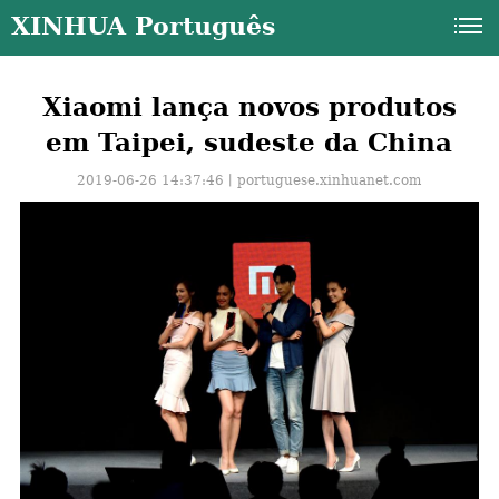
XINHUA Português
Xiaomi lança novos produtos
em Taipei, sudeste da China
2019-06-26 14:37:46丨
portuguese.xinhuanet.com
a