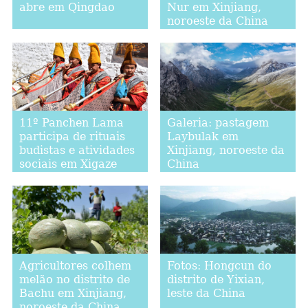
abre em Qingdao
Nur em Xinjiang,
noroeste da China
11º Panchen Lama
Galeria: pastagem
participa de rituais
Laybulak em
budistas e atividades
Xinjiang, noroeste da
sociais em Xigaze
China
Agricultores colhem
Fotos: Hongcun do
melão no distrito de
distrito de Yixian,
Bachu em Xinjiang,
leste da China
noroeste da China