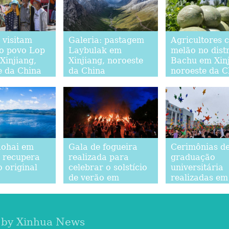
 visitam
Galeria: pastagem
Agricultores 
do povo Lop
Laybulak em
melão no distr
Xinjiang,
Xinjiang, noroeste
Bachu em Xinj
e da China
da China
noroeste da C
ohai em
Gala de fogueira
Cerimônias d
 recupera
realizada para
graduação
 original
celebrar o solstício
universitária
de verão em
realizadas em
Yunnan, sudoeste da
a China
China
 by Xinhua News