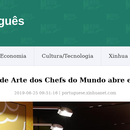
guês
Economia
Cultura/Tecnologia
Xinhua 
l de Arte dos Chefs do Mundo abre
2019-06-25 09:51:16丨
portuguese.xinhuanet.com