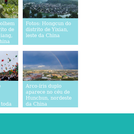
colhem
Fotos: Hongcun do
ito de
distrito de Yixian,
iang,
leste da China
hina
e
Arco-íris duplo
aparece no céu de
Hunchun, nordeste
 toda
da China