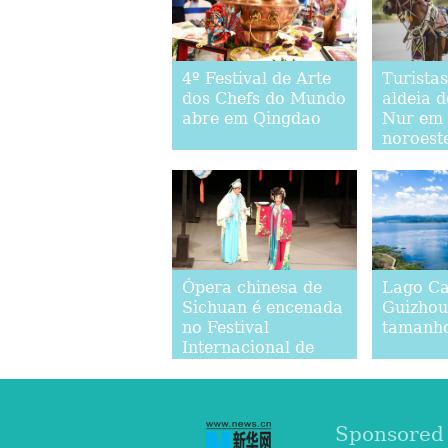
4º Festival de Arte
Turistas
dos Chefs do Mundo
aldeia 
abre em Qingdao
Nur em 
noroest
Ópera chinesa de
Lago Ca
Sichuan é encenada
Guizhou
no Festival
tamanho
Internacional de
Teatro de Sibiu,
Romênia
Sponsored