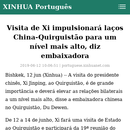
XINHUA Português
Visita de Xi impulsionará laços
China-Quirguistão para um
nível mais alto, diz
embaixadora
2019-06-12 10:06:51丨
portuguese.xinhuanet.com
Bishkek, 12 jun (Xinhua) -- A visita do presidente
chinês, Xi Jinping, ao Quirguistão, é de grande
importância e deverá elevar as relações bilaterais
a um nível mais alto, disse a embaixadora chinesa
no Quirguistão, Du Dewen.
a
De 12 a 14 de junho, Xi fará uma visita de Estado
ao Quirguistão e participará da 19ª reunião do