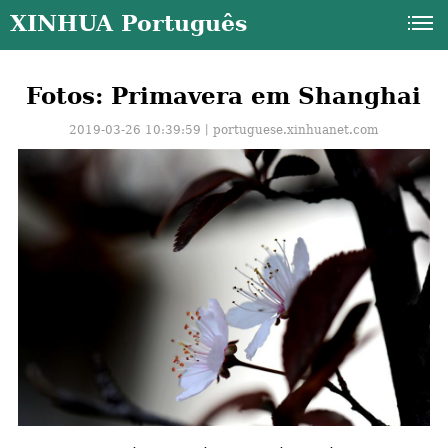
XINHUA Português
Fotos: Primavera em Shanghai
2019-03-26 10:39:59丨
portuguese.xinhuanet.com
a