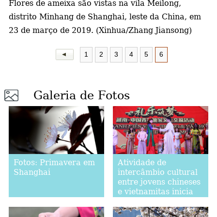
Flores de ameixa são vistas na vila Meilong,
distrito Minhang de Shanghai, leste da China, em
a
23 de março de 2019. (Xinhua/Zhang Jiansong)
1
2
3
4
5
6
Galeria de Fotos
Fotos: Primavera em
Atividade de
Shanghai
intercâmbio cultural
entre jovens chineses
e vietnamitas inicia
em Hanói