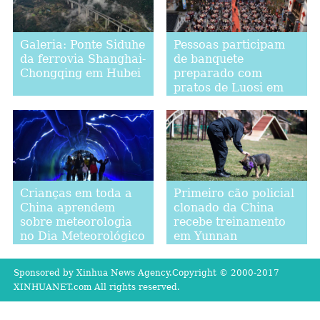
Galeria: Ponte Siduhe
Pessoas participam
da ferrovia Shanghai-
de banquete
Chongqing em Hubei
preparado com
pratos de Luosi em
Jiangsu
Crianças em toda a
Primeiro cão policial
China aprendem
clonado da China
sobre meteorologia
recebe treinamento
no Dia Meteorológico
em Yunnan
Mundial
Sponsored by Xinhua News Agency.Copyright © 2000-2017
XINHUANET.com All rights reserved.