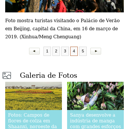
a
Foto mostra turistas visitando o Palácio de Verão
em Beijing, capital da China, em 16 de março de
2019. (Xinhua/Meng Chenguang)
1
2
3
4
5
Galeria de Fotos
Fotos: Campos de
Sanya desenvolve a
flores de colza em
indústria de manga
Shaanxi, noroeste da
com grandes esforços