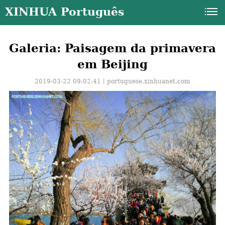
XINHUA Português
Galeria: Paisagem da primavera
em Beijing
2019-03-22 09:02:41丨
portuguese.xinhuanet.com
a