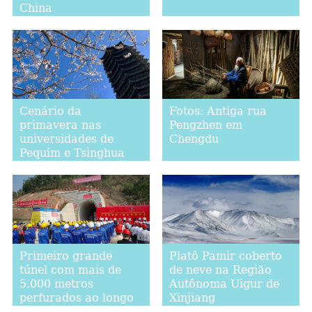
China
Cenário da
Fotos: Antiga rua
primavera nas
Pengzhen em
universidades de
Chengdu
Pequim e Tsinghua
Primeiro grande
Platô Pamir coberto
túnel com mais de
de neve na Região
5.000 metros
Autônoma Uigur de
perfurados ao longo
Xinjiang
da ferrovia China-