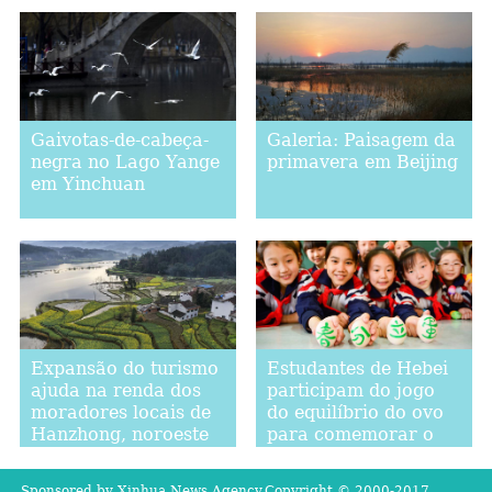
Laos
Gaivotas-de-cabeça-
Galeria: Paisagem da
negra no Lago Yange
primavera em Beijing
em Yinchuan
Estudantes de Hebei
Expansão do turismo
participam do jogo
ajuda na renda dos
do equilíbrio do ovo
moradores locais de
para comemorar o
Hanzhong, noroeste
"Chunfen"
da China
Sponsored by Xinhua News Agency.Copyright © 2000-2017