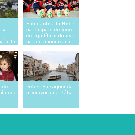
Estudantes de Hebei
 na
participam do jogo
do equilíbrio do ovo
ais de
para comemorar o
roeste
"Chunfen"
o de
Fotos: Paisagem da
icia em
primavera na Itália