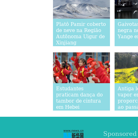
Platô Pamir coberto
Gaivota
de neve na Região
negra n
Autônoma Uigur de
Yange e
Xinjiang
Estudantes
Antiga 
praticam dança do
vapor e
tambor de cintura
proporc
em Hebei
ao pass
Sponsored