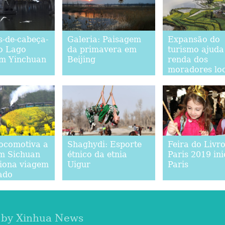
s-de-cabeça-
Galeria: Paisagem
Expansão do
o Lago
da primavera em
turismo ajuda
m Yinchuan
Beijing
renda dos
moradores loc
Hanzhong, no
da China
locomotiva a
Shaghydi: Esporte
Feira do Livr
m Sichuan
étnico da etnia
Paris 2019 in
iona viagem
Uigur
Paris
ado
 by Xinhua News