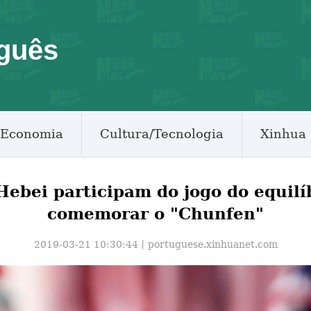
guês
Economia
Cultura/Tecnologia
Xinhua 
ebei participam do jogo do equilí
comemorar o "Chunfen"
2019-03-21 10:30:44丨
portuguese.xinhuanet.com