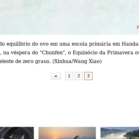
do equilíbrio do ovo em uma escola primária em Handan
, na véspera do "Chunfen", o Equinócio da Primavera o
celeste de zero graus. (Xinhua/Wang Xiao)
1
2
3