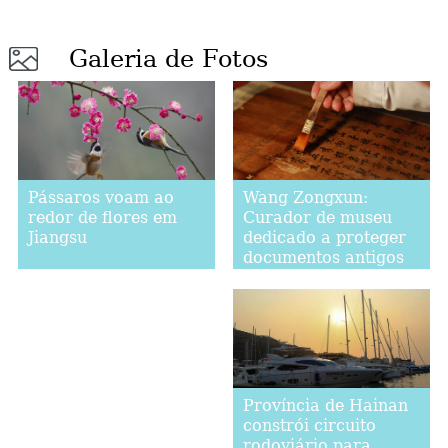
Galeria de Fotos
Wang Zongxun:
Pássaros voam ao
Curador de museu
redor de flores em
dedicado a proteger
Jiangsu
documentos antigos
em Guizhou
Província de Hainan
constrói circuito
rodoviário para