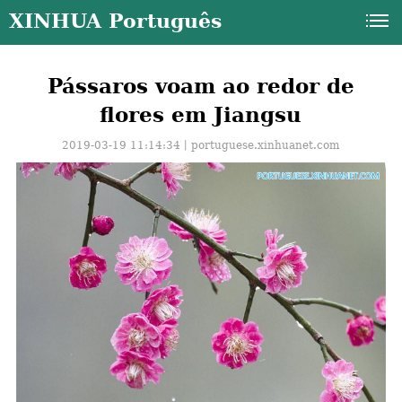
XINHUA Português
Pássaros voam ao redor de
flores em Jiangsu
2019-03-19 11:14:34丨
portuguese.xinhuanet.com
a