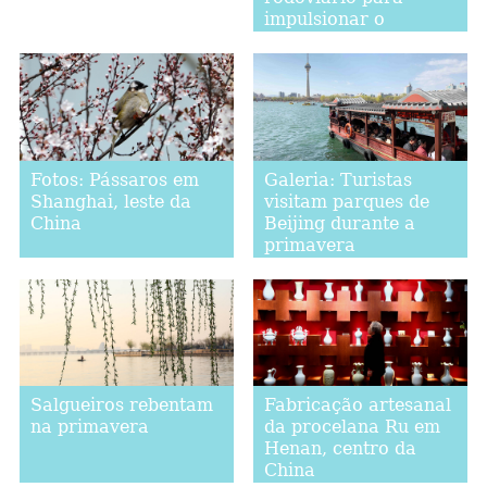
impulsionar o
turismo
Fotos: Pássaros em
Galeria: Turistas
Shanghai, leste da
visitam parques de
China
Beijing durante a
primavera
Salgueiros rebentam
Fabricação artesanal
na primavera
da procelana Ru em
Henan, centro da
China