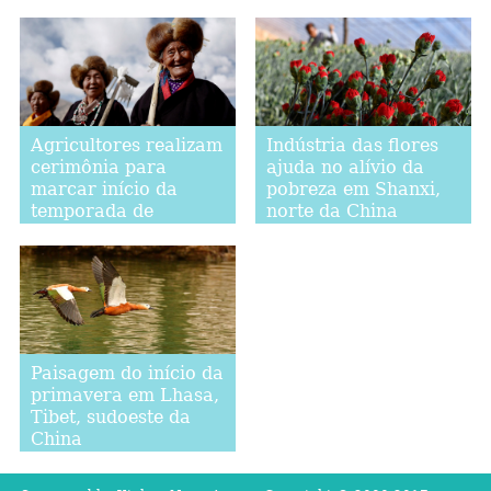
Agricultores realizam
Indústria das flores
cerimônia para
ajuda no alívio da
marcar início da
pobreza em Shanxi,
temporada de
norte da China
aragem no Tibet,
sudoeste da China
Paisagem do início da
primavera em Lhasa,
Tibet, sudoeste da
China