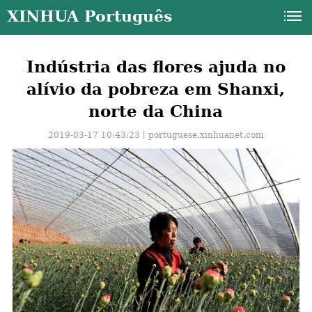
XINHUA Português
Indústria das flores ajuda no
alívio da pobreza em Shanxi,
norte da China
2019-03-17 10:43:23丨
portuguese.xinhuanet.com
a