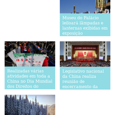
Museu do Palácio
leiloará lâmpadas e
lanternas exibidas em
exposição
comemorativa da
Festa da Primavera
Realizadas várias
Legislativo nacional
atividades em toda a
da China realiza
China no Dia Mundial
reunião de
dos Direitos do
encerramento da
Consumidor
sessão anual