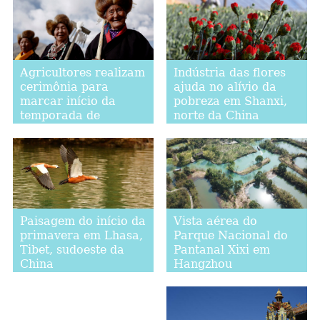
Agricultores realizam
Indústria das flores
cerimônia para
ajuda no alívio da
marcar início da
pobreza em Shanxi,
temporada de
norte da China
aragem no Tibet,
sudoeste da China
Vista aérea do
Paisagem do início da
Parque Nacional do
primavera em Lhasa,
Pantanal Xixi em
Tibet, sudoeste da
Hangzhou
China