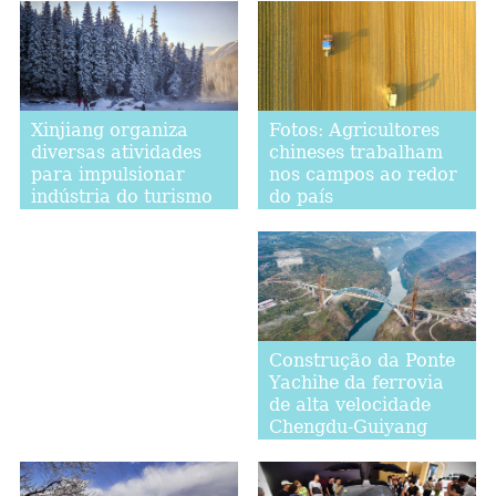
Fotos: Agricultores
Xinjiang organiza
chineses trabalham
diversas atividades
nos campos ao redor
para impulsionar
do país
indústria do turismo
Construção da Ponte
Yachihe da ferrovia
de alta velocidade
Chengdu-Guiyang
será concluída no fim
de 2019