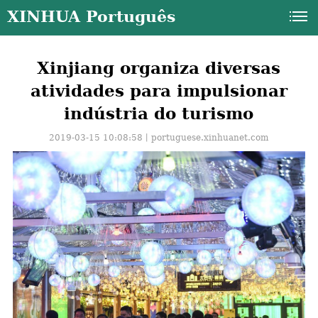
XINHUA Português
Xinjiang organiza diversas
atividades para impulsionar
indústria do turismo
2019-03-15 10:08:58丨
portuguese.xinhuanet.com
a