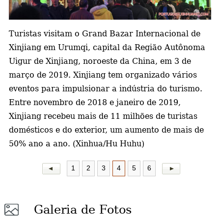
a
Turistas visitam o Grand Bazar Internacional de
Xinjiang em Urumqi, capital da Região Autônoma
Uigur de Xinjiang, noroeste da China, em 3 de
março de 2019. Xinjiang tem organizado vários
eventos para impulsionar a indústria do turismo.
Entre novembro de 2018 e janeiro de 2019,
Xinjiang recebeu mais de 11 milhões de turistas
domésticos e do exterior, um aumento de mais de
50% ano a ano. (Xinhua/Hu Huhu)
1
2
3
4
5
6
Galeria de Fotos