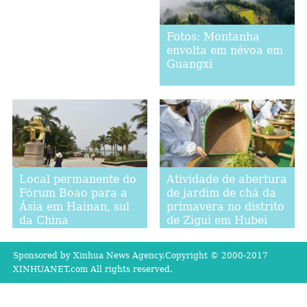
Fotos: Montanha
envolta em névoa em
Guangxi
Atividade de abertura
Local permanente do
de jardim de chá da
Fórum Boao para a
primavera no distrito
Ásia em Hainan, sul
de Zigui em Hubei
da China
Sponsored by Xinhua News Agency.Copyright © 2000-2017
XINHUANET.com All rights reserved.