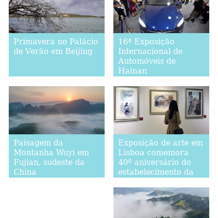
Primavera no Palácio
16ª Exposição
de Verão em Beijing
Internacional de
Automóveis de
Hainan
Exposição de arte em
Paisagem da
Lisboa comemora
Montanha Wuyi em
40º aniversário do
Fujian, sudeste da
estabelecimento da
China
RAE de Macau