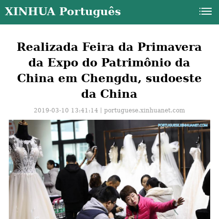
XINHUA Português
Realizada Feira da Primavera
da Expo do Patrimônio da
China em Chengdu, sudoeste
da China
2019-03-10 13:41:14丨
portuguese.xinhuanet.com
a