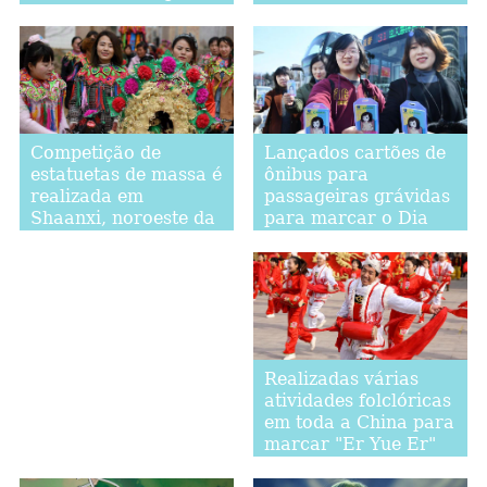
sudoeste da China
Lançados cartões de
Competição de
ônibus para
estatuetas de massa é
passageiras grávidas
realizada em
para marcar o Dia
Shaanxi, noroeste da
Internacional da
China
Mulher em Shandong
Realizadas várias
atividades folclóricas
em toda a China para
marcar "Er Yue Er"