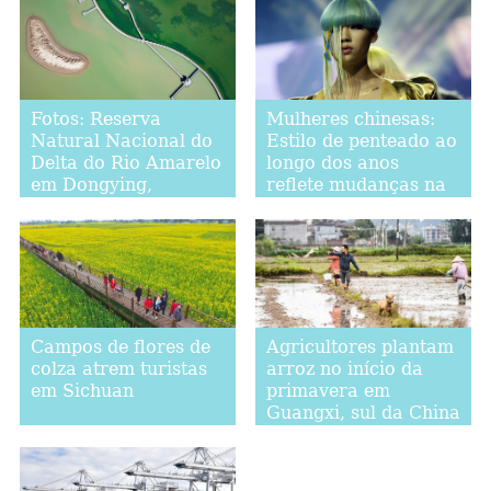
Fotos: Reserva
Mulheres chinesas:
Natural Nacional do
Estilo de penteado ao
Delta do Rio Amarelo
longo dos anos
em Dongying,
reflete mudanças na
província de
moda e na definição
Shandong
diversificada de
beleza
Campos de flores de
Agricultores plantam
colza atrem turistas
arroz no início da
em Sichuan
primavera em
Guangxi, sul da China