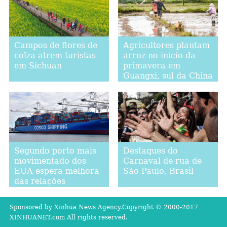
beleza
Campos de flores de
Agricultores plantam
colza atrem turistas
arroz no início da
em Sichuan
primavera em
Guangxi, sul da China
Segundo porto mais
Destaques do
movimentado dos
Carnaval de rua de
EUA espera melhora
São Paulo, Brasil
das relações
comerciais com a
China
Sponsored by Xinhua News Agency.Copyright © 2000-2017
XINHUANET.com All rights reserved.