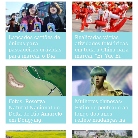
Lançados cartões de
Realizadas várias
ônibus para
atividades folclóricas
passageiras grávidas
em toda a China para
para marcar o Dia
marcar "Er Yue Er"
Internacional da
Mulher em Shandong
Fotos: Reserva
Mulheres chinesas:
Natural Nacional do
Estilo de penteado ao
Delta do Rio Amarelo
longo dos anos
em Dongying,
reflete mudanças na
província de
moda e na definição
Shandong
diversificada de