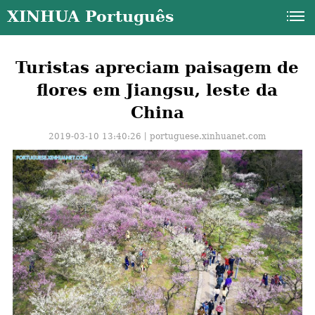
XINHUA Português
Turistas apreciam paisagem de
flores em Jiangsu, leste da
China
2019-03-10 13:40:26丨
portuguese.xinhuanet.com
a