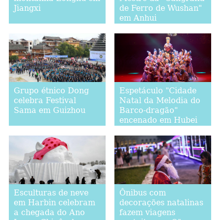
Jiangxi
de Ferro de Wushan"
em Anhui
Grupo étnico Dong
Espetáculo "Cidade
celebra Festival
Natal da Melodia do
Sama em Guizhou
Barco-dragão"
encenado em Hubei
Esculturas de neve
Ônibus com
em Harbin celebram
decorações natalinas
a chegada do Ano
fazem viagens