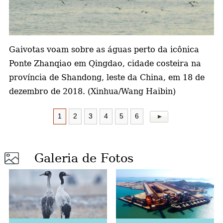
a
Gaivotas voam sobre as águas perto da icônica
Ponte Zhanqiao em Qingdao, cidade costeira na
província de Shandong, leste da China, em 18 de
dezembro de 2018. (Xinhua/Wang Haibin)
1
2
3
4
5
6
Galeria de Fotos