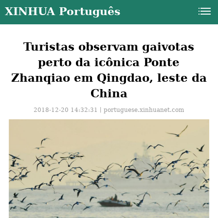
XINHUA Português
Turistas observam gaivotas
perto da icônica Ponte
Zhanqiao em Qingdao, leste da
China
2018-12-20 14:32:31丨
portuguese.xinhuanet.com
a