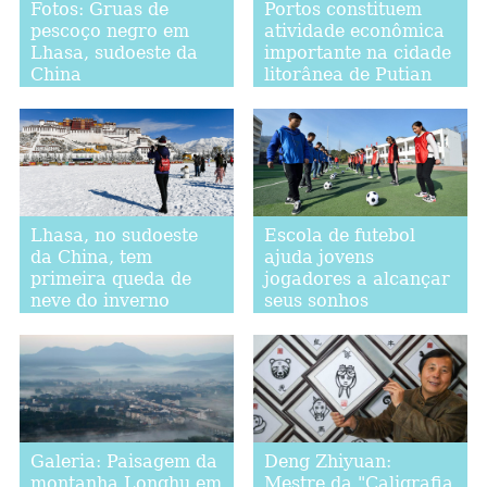
Fotos: Gruas de
Portos constituem
pescoço negro em
atividade econômica
Lhasa, sudoeste da
importante na cidade
China
litorânea de Putian
Lhasa, no sudoeste
Escola de futebol
da China, tem
ajuda jovens
primeira queda de
jogadores a alcançar
neve do inverno
seus sonhos
Galeria: Paisagem da
Deng Zhiyuan:
montanha Longhu em
Mestre da "Caligrafia