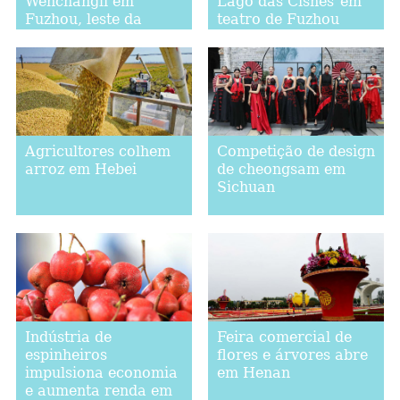
Wenchangli em
Lago das Cisnes"em
Fuzhou, leste da
teatro de Fuzhou
China
Agricultores colhem
Competição de design
arroz em Hebei
de cheongsam em
Sichuan
Indústria de
Feira comercial de
espinheiros
flores e árvores abre
impulsiona economia
em Henan
e aumenta renda em