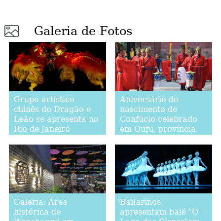
Galeria de Fotos
Grupo artístico
Aniversário de
chinês do Dragão e
nascimento de
Leão se apresenta no
Confúcio celebrado
Rio de Janeiro
em Qufu, província
de Shandong
Galeria: Área
Bailarinos
histórica de
apresentam balé "O