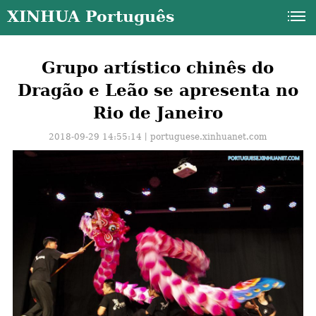
XINHUA Português
Grupo artístico chinês do
Dragão e Leão se apresenta no
Rio de Janeiro
2018-09-29 14:55:14丨
portuguese.xinhuanet.com
a