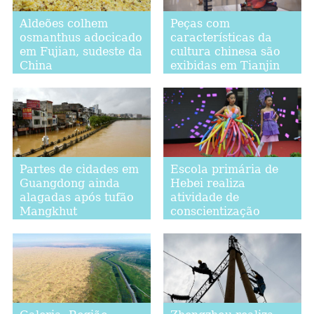
Aldeões colhem
Peças com
osmanthus adocicado
características da
em Fujian, sudeste da
cultura chinesa são
China
exibidas em Tianjin
Partes de cidades em
Escola primária de
Guangdong ainda
Hebei realiza
alagadas após tufão
atividade de
Mangkhut
conscientização
científica