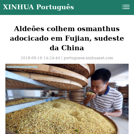
XINHUA Português
Aldeões colhem osmanthus
adocicado em Fujian, sudeste
da China
2018-09-19 14:24:44丨
portuguese.xinhuanet.com
a