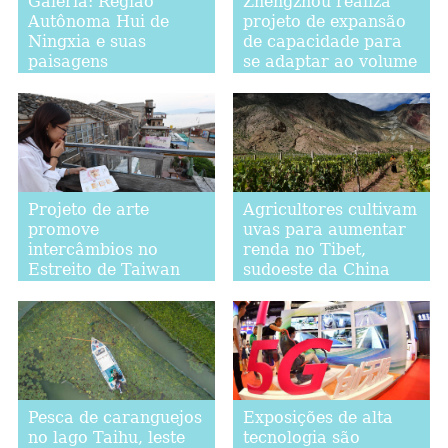
Galeria: Região
Zhengzhou realiza
Autônoma Hui de
projeto de expansão
Ningxia e suas
de capacidade para
paisagens
se adaptar ao volume
de tráfego
Projeto de arte
Agricultores cultivam
promove
uvas para aumentar
intercâmbios no
renda no Tibet,
Estreito de Taiwan
sudoeste da China
Exposições de alta
Pesca de caranguejos
tecnologia são
no lago Taihu, leste