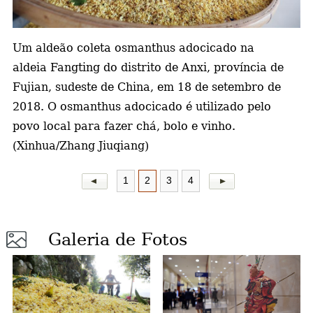
a
Um aldeão coleta osmanthus adocicado na
aldeia Fangting do distrito de Anxi, província de
Fujian, sudeste de China, em 18 de setembro de
2018. O osmanthus adocicado é utilizado pelo
povo local para fazer chá, bolo e vinho.
(Xinhua/Zhang Jiuqiang)
1
2
3
4
Galeria de Fotos