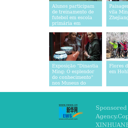
Alunos participam
Paisage
de treinamento de
vila Mi
futebol em escola
Zhejian
primária em
Qingdao
Exposição "Dinastia
Flores 
Ming: O esplendor
em Hoh
do conhecimento"
nos Museus do
Kremlin de Moscou
Sponsored
Agency.Co
XINHUANET.