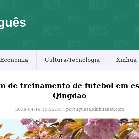
guês
Economia
Cultura/Tecnologia
Xinhua 
m de treinamento de futebol em e
Qingdao
2018-04-19 10:22:33丨
portuguese.xinhuanet.com