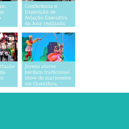
an:
Conferência e
ue
Exposição de
o
Aviação Executiva
da Ásia realizada
em Shanghai
rtação
Jovens atores
 da
herdam tradicional
em
show de marionetes
em Quanzhou,
sudeste da China