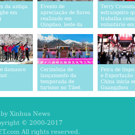
m da antiga
Evento de
Terry Crossm
nghe em
apreciação de flores
estrangeiro q
g
realizado em
trabalha com
Qingdao, leste da
voluntário em
China
Beijing
de damasco
Cerimônia de
Feira de Impo
hot
lançamento da
e Exportação
temporada de
China inicia 
turismo no Tibet
Guangzhou
 by Xinhua News
pyright © 2000-2017
com All rights reserved.