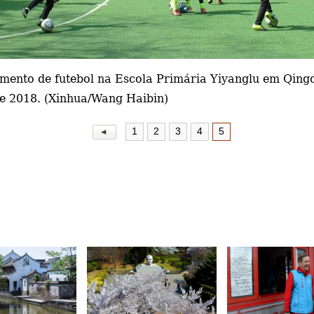
mento de futebol na Escola Primária Yiyanglu em Qing
 de 2018. (Xinhua/Wang Haibin)
1
2
3
4
5