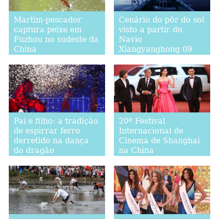
Martim-pescador
Cenário do pôr do sol
captura peixe em
visto a partir do
Fuzhou no sudeste da
Navio
China
Xiangyanghong 09
Pai e filho: a tradição
20º Festival
de espirrar ferro
Internacional de
derretido na dança
Cinema de Shanghai
do dragão
na China