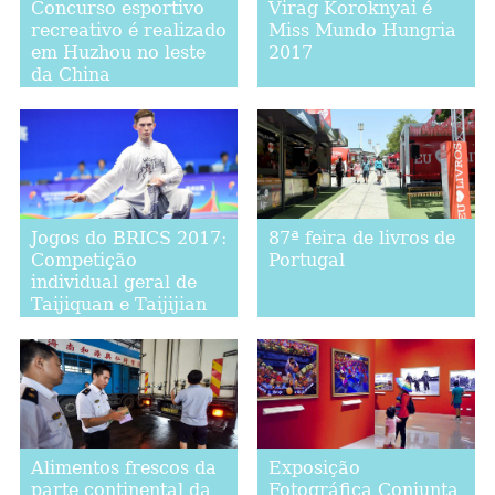
Concurso esportivo
Virag Koroknyai é
recreativo é realizado
Miss Mundo Hungria
em Huzhou no leste
2017
da China
Jogos do BRICS 2017:
87ª feira de livros de
Competição
Portugal
individual geral de
Taijiquan e Taijijian
Alimentos frescos da
Exposição
parte continental da
Fotográfica Conjunta