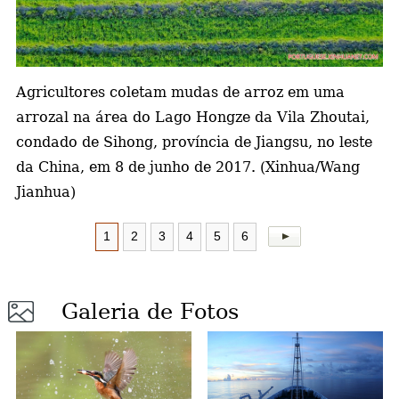
a
Agricultores coletam mudas de arroz em uma
arrozal na área do Lago Hongze da Vila Zhoutai,
condado de Sihong, província de Jiangsu, no leste
da China, em 8 de junho de 2017. (Xinhua/Wang
Jianhua)
1
2
3
4
5
6
Galeria de Fotos