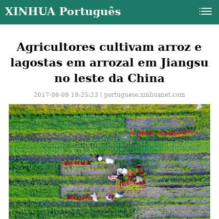
XINHUA Português
Agricultores cultivam arroz e
lagostas em arrozal em Jiangsu
no leste da China
2017-06-09 19:25:23丨
portuguese.xinhuanet.com
a