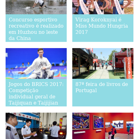
Concurso esportivo
Virag Koroknyai é
recreativo é realizado
Miss Mundo Hungria
em Huzhou no leste
2017
da China
Jogos do BRICS 2017:
87ª feira de livros de
Competição
Portugal
individual geral de
Taijiquan e Taijijian