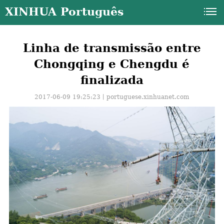
XINHUA Português
Linha de transmissão entre
Chongqing e Chengdu é
finalizada
2017-06-09 19:25:23丨
portuguese.xinhuanet.com
a