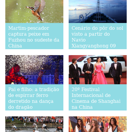
Martim-pescador
Cenário do pôr do sol
captura peixe em
visto a partir do
Fuzhou no sudeste da
Navio
China
Xiangyanghong 09
Pai e filho: a tradição
20º Festival
de espirrar ferro
Internacional de
derretido na dança
Cinema de Shanghai
do dragão
na China