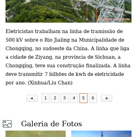
a
Eletricistas trabalham na linha de tramissão de
500 kV sobre o Rio Jialing na Municipalidade de
Chongqing, no sudoeste da China. A linha que liga
a cidade de Ziyang, na província de Sichuan, a
Chongqing, teve sua construção finalizada. A linha
deve transmitir 7 bilhões de kwh de eletricidade
por ano. (Xinhua/Liu Chan)
1
2
3
4
5
6
Galeria de Fotos