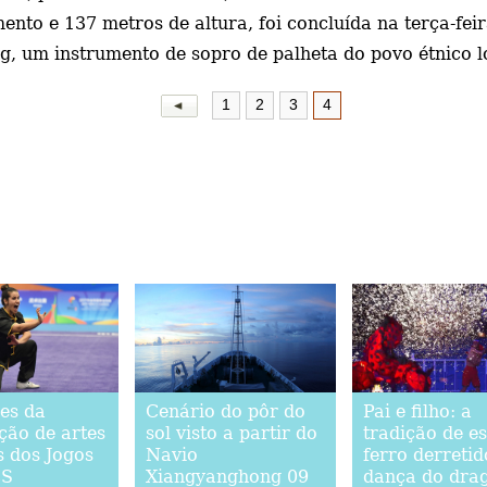
to e 137 metros de altura, foi concluída na terça-feira
, um instrumento de sopro de palheta do povo étnico lo
1
2
3
4
es da
Cenário do pôr do
Pai e filho: a
ção de artes
sol visto a partir do
tradição de e
s dos Jogos
Navio
ferro derretid
CS
Xiangyanghong 09
dança do dra