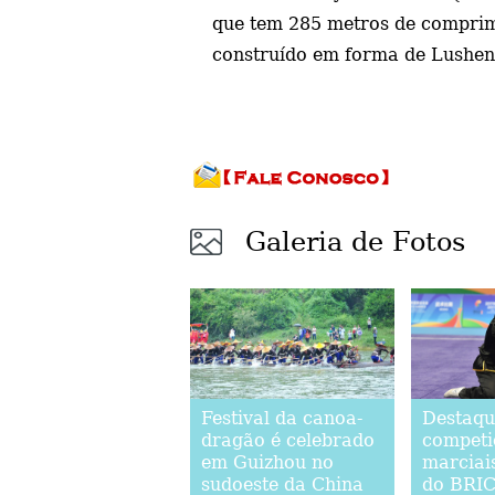
que tem 285 metros de comprimen
construído em forma de Lusheng
Galeria de Fotos
Festival da canoa-
Destaqu
dragão é celebrado
competi
em Guizhou no
marciai
sudoeste da China
do BRI