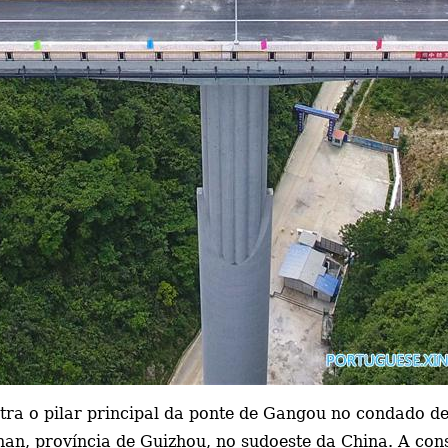
tra o pilar principal da ponte de Gangou no condado de
an, província de Guizhou, no sudoeste da China. A con