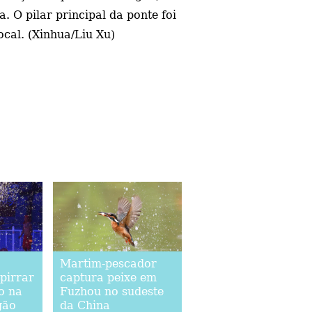
. O pilar principal da ponte foi
cal. (Xinhua/Liu Xu)
Martim-pescador
spirrar
captura peixe em
o na
Fuzhou no sudeste
gão
da China