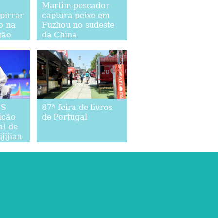
Martim-pescador
spirrar
captura peixe em
o na
Fuzhou no sudeste
gão
da China
CS
87ª feira de livros
ição
de Portugal
al de
jijian