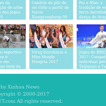
es da
Cenário do pôr do
Pai e filho: a
ção de artes
sol visto a partir do
tradição de e
s dos Jogos
Navio
ferro derretid
CS
Xiangyanghong 09
dança do dra
o esportivo
Virag Koroknyai é
Jogos do BRI
vo é
Miss Mundo
2017: Compet
do em
Hungria 2017
individual ger
no leste da
Taijiquan e Tai
 by Xinhua News
pyright © 2000-2017
com All rights reserved.