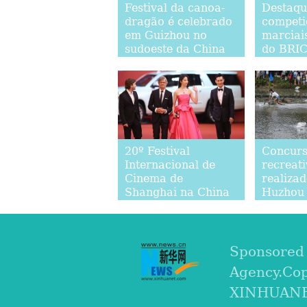
Festival da canoa-
Destaqu
dragão é celebrado
competi
em Guizhou no
marciai
sudoeste da China
do BRI
20º Festival
Concurs
Internacional de
recreati
Cinema de
realiza
Shanghai na China
Huzhou 
China
Sponsored
Agency.Co
XINHUANET.