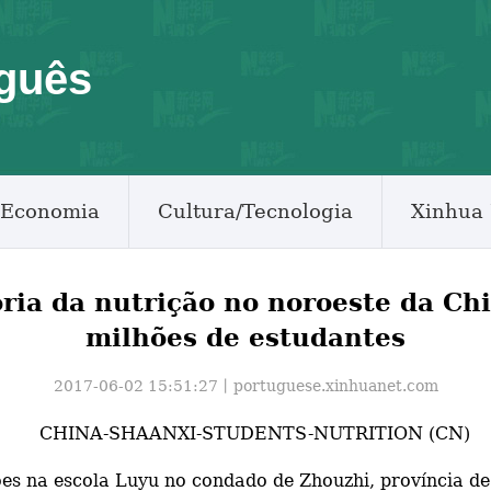
guês
Economia
Cultura/Tecnologia
Xinhua 
ria da nutrição no noroeste da Ch
milhões de estudantes
2017-06-02 15:51:27丨
portuguese.xinhuanet.com
es na escola Luyu no condado de Zhouzhi, província de