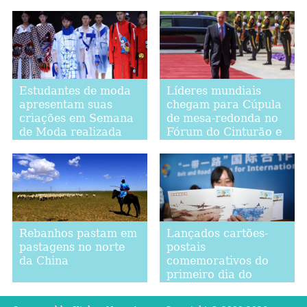
Shenzhen
Estudantes de moda
Líderes mundiais
apresentam suas
chegam para Cúpula
criações em Semana
de mesa-redonda no
de Moda realizada
Fórum do Cinturão e
em Beijing
Rota
Rebanhos pastam em
Lançados cartões-
pastagens no norte
postais
da China
comemorativos do
primeiro dia do
Fórum do Cinturão e
Rota