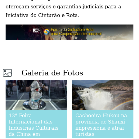
ofereçam serviços e garantias judiciais para a
Iniciativa do Cinturão e Rota.
Galeria de Fotos
13ª Feira
Cachoeira Hukou na
Internacional das
província de Shanxi
Indústrias Culturais
impressiona e atrai
da China em
turistas