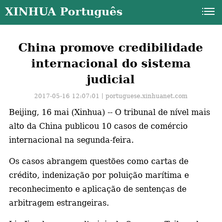
XINHUA Português
China promove credibilidade
internacional do sistema
judicial
2017-05-16 12:07:01丨
portuguese.xinhuanet.com
Beijing, 16 mai (Xinhua) -- O tribunal de nível mais
alto da China publicou 10 casos de comércio
internacional na segunda-feira.
Os casos abrangem questões como cartas de
crédito, indenização por poluição marítima e
reconhecimento e aplicação de sentenças de
a
arbitragem estrangeiras.