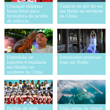
Crianças chinesas
Cenário do pôr do sol
tiram fotos para
em Heihe no nordeste
formatura do jardim
da China
de infância
Exposição de
Entusiastas praticam
lagartos é realizada
ioga em Hubei
em Harbin no
nordeste da China
Partida de vôlei
Vista aérea da cidade