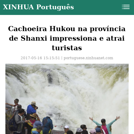
XINHUA Português
Cachoeira Hukou na província
de Shanxi impressiona e atrai
turistas
2017-05-16 15:15:51丨
portuguese.xinhuanet.com
a