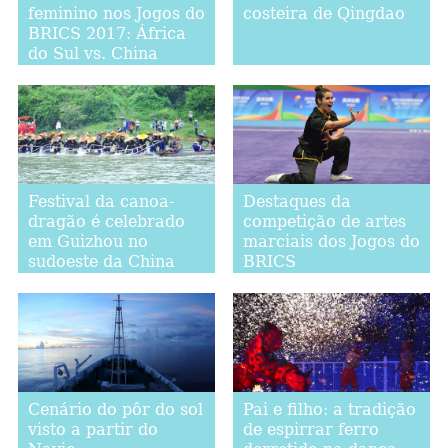
feminino nos Jogos do
costeira de Qingdao
BRICS 2017: África
do Sul vs. China
Festival da canoa-
Destaques da
dragão é celebrado
competição de artes
em Guizhou no
marciais dos Jogos do
sudoeste da China
BRICS
Cenário do pôr do sol
Pai e filho: a tradição
visto a partir do
de espirrar ferro