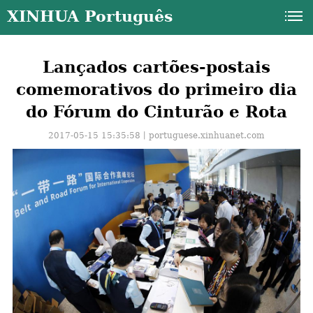
XINHUA Português
Lançados cartões-postais
comemorativos do primeiro dia
do Fórum do Cinturão e Rota
2017-05-15 15:35:58丨
portuguese.xinhuanet.com
a