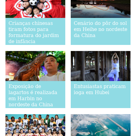
Crianças chinesas
Cenário do pôr do sol
tiram fotos para
em Heihe no nordeste
formatura do jardim
da China
de infância
Exposição de
Entusiastas praticam
lagartos é realizada
ioga em Hubei
em Harbin no
nordeste da China