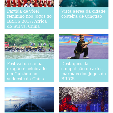
Partida de vôlei
Vista aérea da cidade
feminino nos Jogos do
costeira de Qingdao
BRICS 2017: África
do Sul vs. China
Festival da canoa-
Destaques da
dragão é celebrado
competição de artes
em Guizhou no
marciais dos Jogos do
sudoeste da China
BRICS