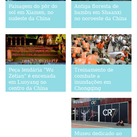
Paisagem do pôr do
Antiga floresta de
sol em Xiamen, no
bambu em Shaanxi
sudeste da China
no noroeste da China
Treinamento de
Peça lendária "Wu
combate a
Zetian" é encenada
inundações em
em Luoyang no
Chongqing
centro da China
Museu dedicado ao