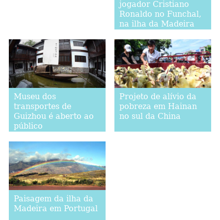
jogador Cristiano
Ronaldo no Funchal,
na ilha da Madeira
Museu dos
Projeto de alívio da
transportes de
pobreza em Hainan
Guizhou é aberto ao
no sul da China
público
Paisagem da ilha da
Madeira em Portugal