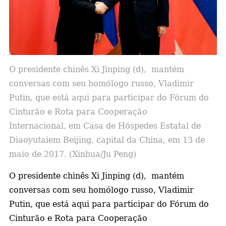
a
O presidente chinês Xi Jinping (d), mantém
conversas com seu homólogo russo, Vladimir
Putin, que está aqui para participar do Fórum do
Cinturão e Rota para Cooperação
Internacional, em
Casa de Hóspedes Estatal de
Diaoyutai
em Beijing, capital da China, em 13 de
maio de 2017. (Xinhua/Ju Peng)
O presidente chinês Xi Jinping (d), mantém
conversas com seu homólogo russo, Vladimir
Putin, que está aqui para participar do Fórum do
Cinturão e Rota para Cooperação