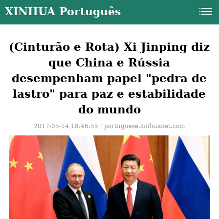
XINHUA Português
(Cinturão e Rota) Xi Jinping diz
que China e Rússia
desempenham papel "pedra de
lastro" para paz e estabilidade
do mundo
2017-05-14 18:46:55丨
portuguese.xinhuanet.com
a