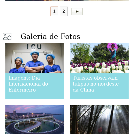
1
2
Galeria de Fotos
Imagens: Dia
Turistas observam
Internacional do
tulipas no nordeste
Enfermeiro
da China