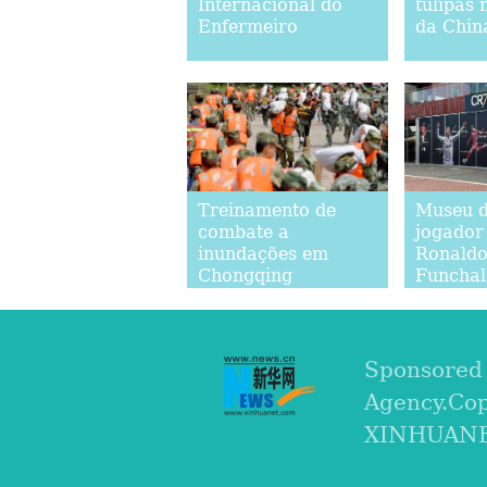
Internacional do
tulipas 
Enfermeiro
da Chin
Treinamento de
Museu d
combate a
jogador
inundações em
Ronaldo
Chongqing
Funchal,
Madeir
Sponsored
Agency.Cop
XINHUANET.