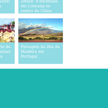
aanxi
Zetian" é encenada
a
em Luoyang no
centro da China
vio da
Paisagem da ilha da
ainan
Madeira em
na
Portugal