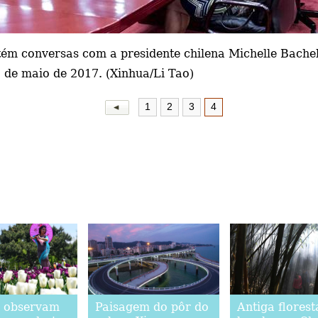
ntém conversas com a presidente chilena Michelle Bach
3 de maio de 2017. (Xinhua/Li Tao)
1
2
3
4
s observam
Paisagem do pôr do
Antiga florest