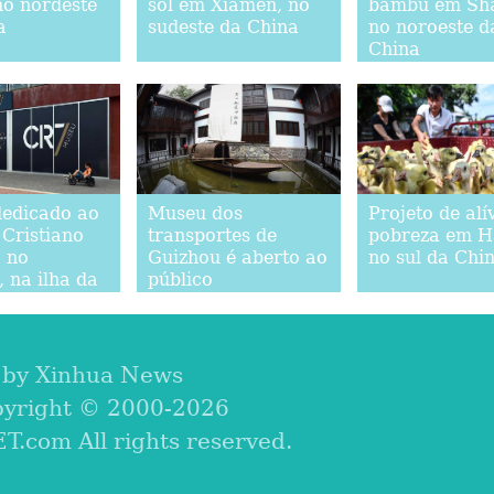
no nordeste
sol em Xiamen, no
bambu em Sh
a
sudeste da China
no noroeste d
China
edicado ao
Museu dos
Projeto de alí
 Cristiano
transportes de
pobreza em H
 no
Guizhou é aberto ao
no sul da Chi
 na ilha da
público
a
 by Xinhua News
yright © 2000-
2026
com All rights reserved.