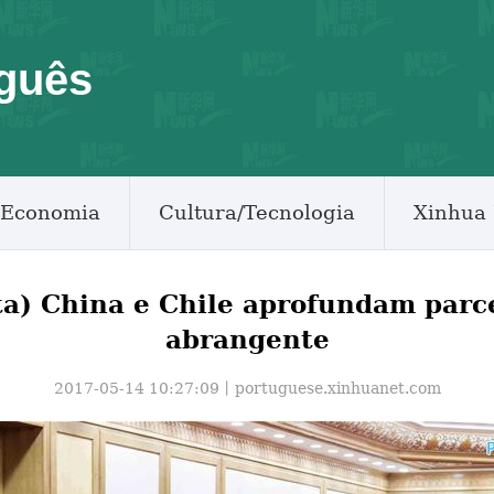
guês
Economia
Cultura/Tecnologia
Xinhua 
ta) China e Chile aprofundam parce
abrangente
2017-05-14 10:27:09丨
portuguese.xinhuanet.com