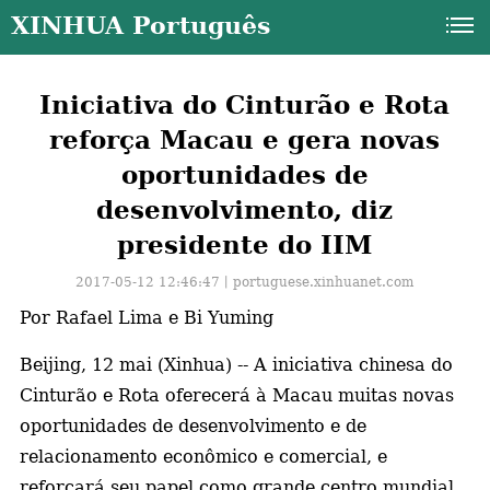
XINHUA Português
Iniciativa do Cinturão e Rota
reforça Macau e gera novas
oportunidades de
desenvolvimento, diz
presidente do IIM
2017-05-12 12:46:47丨
portuguese.xinhuanet.com
Por Rafael Lima e Bi Yuming
Beijing, 12 mai (Xinhua) -- A iniciativa chinesa do
Cinturão e Rota oferecerá à Macau muitas novas
oportunidades de desenvolvimento e de
a
relacionamento econômico e comercial, e
reforçará seu papel como grande centro mundial