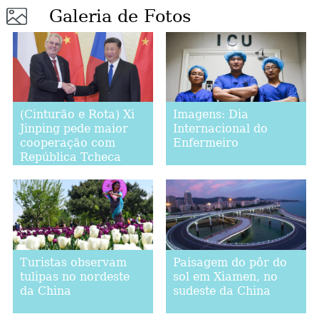
Galeria de Fotos
(Cinturão e Rota) Xi
Imagens: Dia
Jinping pede maior
Internacional do
cooperação com
Enfermeiro
República Tcheca
Turistas observam
Paisagem do pôr do
tulipas no nordeste
sol em Xiamen, no
da China
sudeste da China