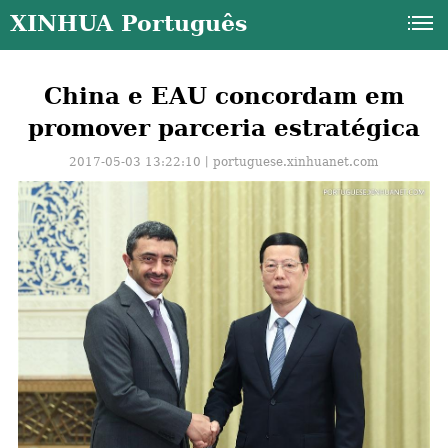
XINHUA Português
China e EAU concordam em
promover parceria estratégica
2017-05-03 13:22:10丨
portuguese.xinhuanet.com
a