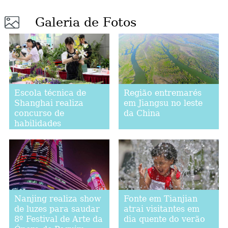
Galeria de Fotos
Escola técnica de
Região entremarés
Shanghai realiza
em Jiangsu no leste
concurso de
da China
habilidades
Nanjing realiza show
Fonte em Tianjian
de luzes para saudar
atrai visitantes em
8º Festival de Arte da
dia quente do verão