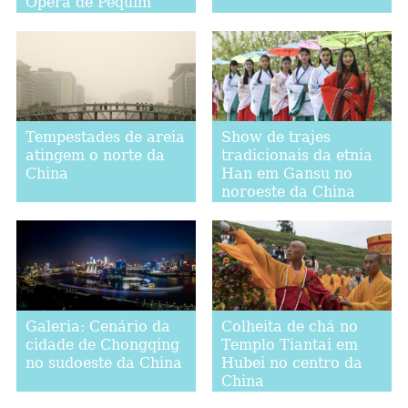
Ópera de Pequim
Tempestades de areia
Show de trajes
atingem o norte da
tradicionais da etnia
China
Han em Gansu no
noroeste da China
Galeria: Cenário da
Colheita de chá no
cidade de Chongqing
Templo Tiantai em
no sudoeste da China
Hubei no centro da
China