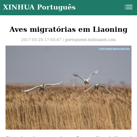
XINHUA Português
Aves migratórias em Liaoning
2017-03-20 17:03:47丨
portuguese.xinhuanet.com
a