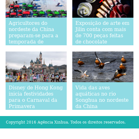
Agricultores do
Exposição de arte em
nordeste da China
Jilin conta com mais
preparam-se para a
de 700 peças feitas
temporada de
de chocolate
aragem da primavera
Disney de Hong Kong
Vida das aves
inicia festividades
aquáticas no rio
para o Carnaval da
Songhua no nordeste
Primavera
da China
Copyright 2016 Agência Xinhua. Todos os direitos reservados.