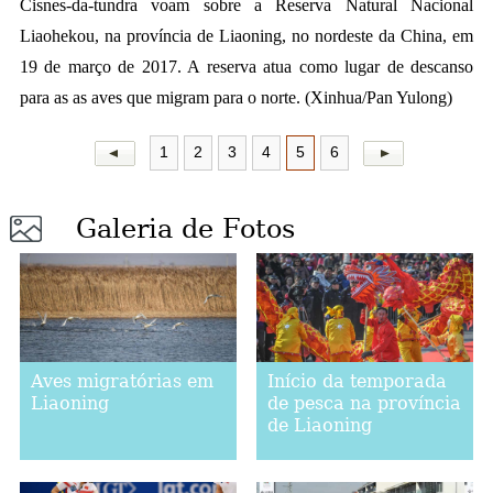
Cisnes-da-tundra voam sobre a
Reserva Natural Nacional
Liaohekou, na província de Liaoning, no nordeste da China, em
a
19 de março de 2017. A reserva atua como lugar de descanso
para as as aves que migram para o norte. (Xinhua/Pan Yulong)
1
2
3
4
5
6
Galeria de Fotos
Aves migratórias em
Início da temporada
Liaoning
de pesca na província
de Liaoning