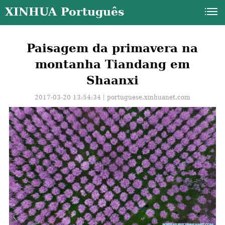
XINHUA Português
Paisagem da primavera na
montanha Tiandang em
Shaanxi
2017-03-20 13:54:34丨
portuguese.xinhuanet.com
a