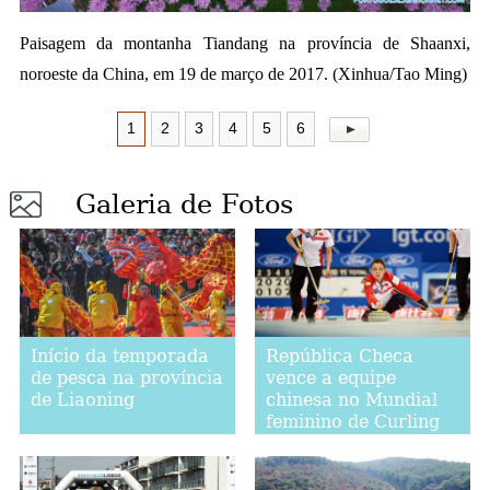
a
Paisagem da montanha Tiandang na província de Shaanxi,
noroeste da China, em 19 de março de 2017. (Xinhua/Tao Ming)
1
2
3
4
5
6
Galeria de Fotos
Início da temporada
República Checa
de pesca na província
vence a equipe
de Liaoning
chinesa no Mundial
feminino de Curling
2017