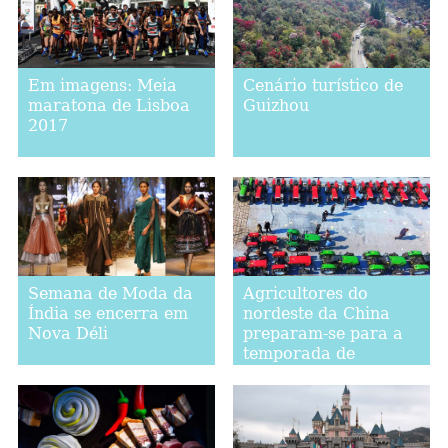
Em imagens: Meia
Cenário turístico de
maratona de Lisboa
Guizhou
2017
Semana de Moda da
Agricultores do
Índia se encerra em
nordeste da China
Nova Déli
preparam-se para a
temporada de
aragem da primavera