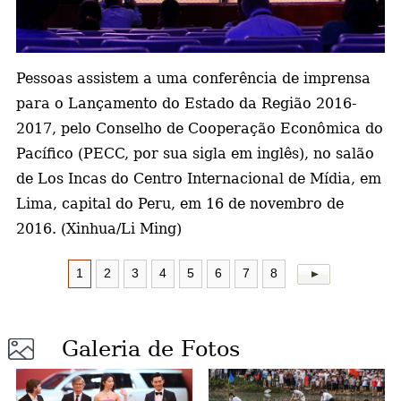
a
Pessoas assistem a uma conferência de imprensa
para o Lançamento do Estado da Região 2016-
2017, pelo Conselho de Cooperação Econômica do
Pacífico (PECC, por sua sigla em inglês), no salão
de Los Incas do Centro Internacional de Mídia, em
Lima, capital do Peru, em 16 de novembro de
2016. (Xinhua/Li Ming)
1
2
3
4
5
6
7
8
Galeria de Fotos