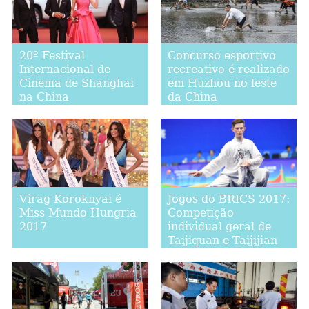
20º Festival
Concurso esportivo
Internacional de
recreativo é realizado
Cinema de Shanghai
em Huzhou no leste
na China
da China
Virag Koroknyai é
Jogos do BRICS 2017:
Miss Mundo Hungria
Competição
2017
individual geral de
Taijiquan e Taijijian